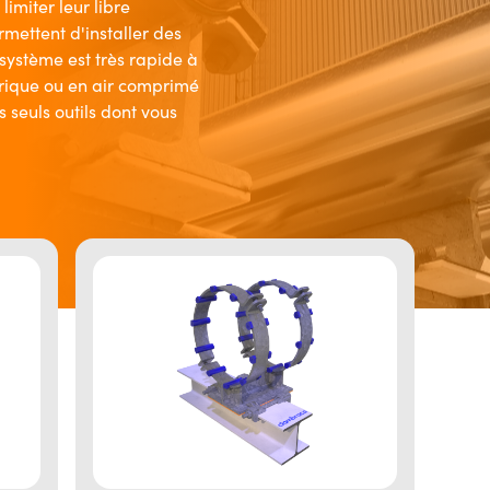
limiter leur libre
ettent d'installer des
système est très rapide à
trique ou en air comprimé
es seuls outils dont vous