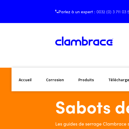
Parlez à un expert :
0032 (0) 3 711 03 
Accueil
Corrosion
Produits
Télécharg
/
/
Sabots de tuyaux cou
Accueil
Produits
Sabots d
Les guides de serrage Clambrace 