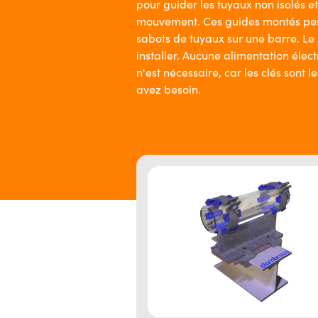
pour guider les tuyaux non isolés et 
mouvement. Ces guides montés perm
sabots de tuyaux sur une barre. Le 
installer. Aucune alimentation élec
n'est nécessaire, car les clés sont l
avez besoin.