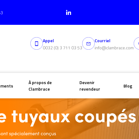
53
Appel
Courriel
0032 (0) 3 711 03 53
info@clambrace.com
À propos de
Devenir
ements
Blog
Clambrace
revendeur
pés
e tuyaux coupés
sont spécialement conçus