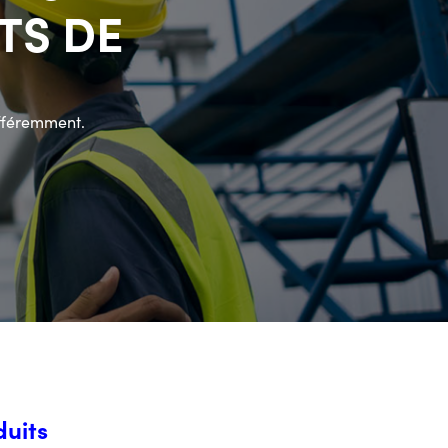
TS DE
fféremment.
duits