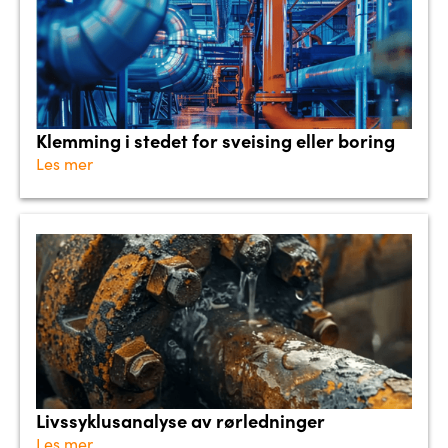
Klemming i stedet for sveising eller boring
Les mer
Livssyklusanalyse av rørledninger
Les mer