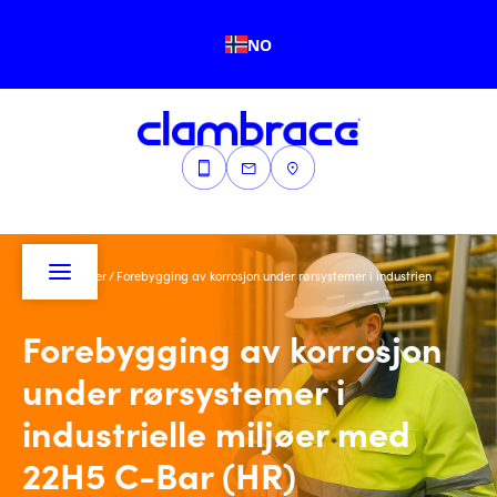
NO
Hjem
/
Blogger
/
Forebygging av korrosjon under rørsystemer i industrien
Forebygging av korrosjon
under rørsystemer i
industrielle miljøer med
22H5 C-Bar (HR)