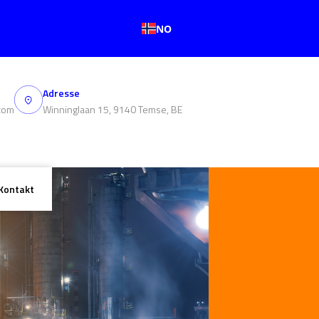
NO
Adresse
com
Winninglaan 15, 9140 Temse, BE
Kontakt