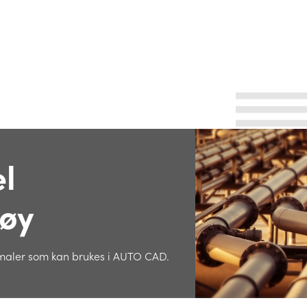
l
øy
e maler som kan brukes i AUTO CAD.