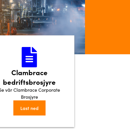
Clambrace
bedriftsbrosjyre
Se vår Clambrace Corporate
Brosjyre
Last ned