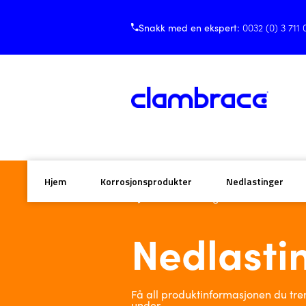
Snakk med en ekspert:
0032 (0) 3 711 
Hjem
Korrosjonsprodukter
Nedlastinger
Hjem
/ Nedlastinger
Nedlasti
Få all produktinformasjonen du tre
under