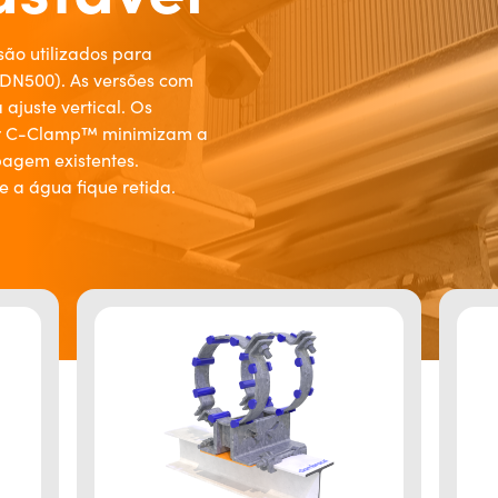
são utilizados para
-DN500). As versões com
 ajuste vertical. Os
or C-Clamp™ minimizam a
bagem existentes.
 a água fique retida.