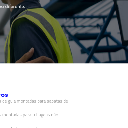
a diferente.
tos
s de guia montadas para sapatas de
ras montadas para tubagens não