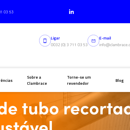
11 03 53
Ligar
E-mail
0032 (0) 3 711 03 53
info@clambrace.
Sobre a
Torne-se um
rências
Blog
Clambrace
revendedor
ubos com altura ajustável
de tubo recorta
ustável