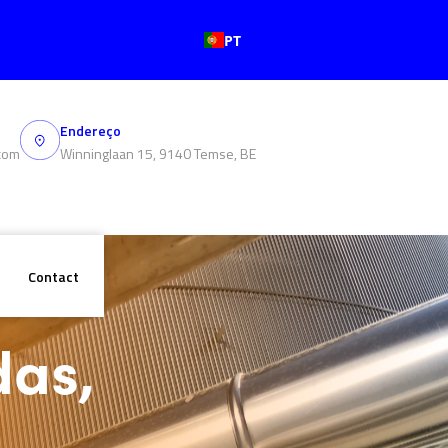
PT
Endereço
com
Winninglaan 15, 9140 Temse, BE
Contact
das,