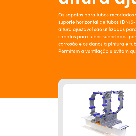
Os sapatos para tubos recortados 
suporte horizontal de tubos (DN15
altura ajustável são utilizadas para
sapatos para tubos suportados p
corrosão e os danos à pintura e tu
Permitem a ventilação e evitam que