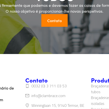
 firmemente que podemos e devemos fazer as coisas de form
O nosso objetivo é proporcionar-lhe novas perspetivas.
Contato
Contato
Produ
0032 (0) 3 711 03 53
Braçadeira
nário de
tubos
info@clambrace.com
‍‍Braçadei
em
isoladas‍
Winninglaan 15, 9140 Temse, BE