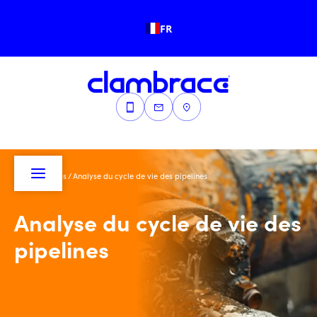
FR
Accueil
/
Blogs
/
Analyse du cycle de vie des pipelines
Analyse du cycle de vie des
pipelines