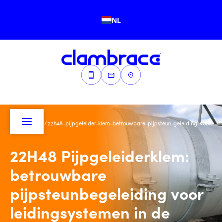
NL
Home
/
Blogs
/
22h48-pijpgeleider-klem-betrouwbare-pijpsteun-geleiding-voor
22H48 Pijpgeleiderklem:
betrouwbare
pijpsteunbegeleiding voor
leidingsystemen in de