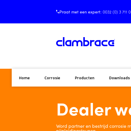
Praat met een expert:
0032 (0) 3 711 
Home
Corrosie
Producten
Downloads
Home
/ Dealer
Dealer w
Word partner en bestrijd corrosie
pijpleidingsteunen