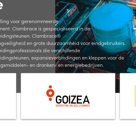
e
ulling voor gerenommeerde
ment. Clambrace is gespecialiseerd in de
pleidingsteunen. Clambrace®
ngveiligheid en grote duurzaamheid voor eindgebruikers.
eidingprofessionals die verschillende
eidingsteunen, expansieverbindingen en kleppen voor de
ngsmiddelen- en dranken- en energiebedrijven.