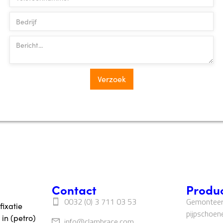
Contact
Produ
0032 (0) 3 711 03 53
Gemonteer
fixatie
pijpschoen
 in (petro)
info@clambrace.com