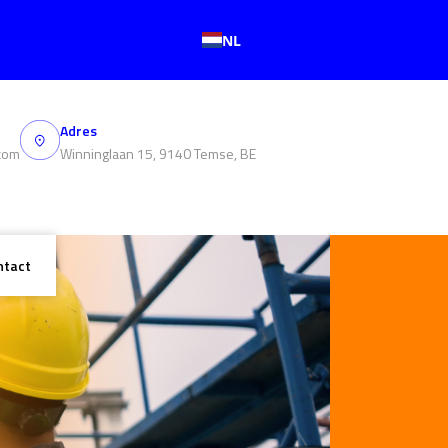
NL
Adres
com
Winninglaan 15, 9140 Temse, BE
ntact