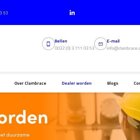
03 53
Bellen
E-mail
0032 (0) 3 711 03 53
info@clambrace.
Over Clambrace
Dealer worden
Blogs
Co
orden
 met duurzame