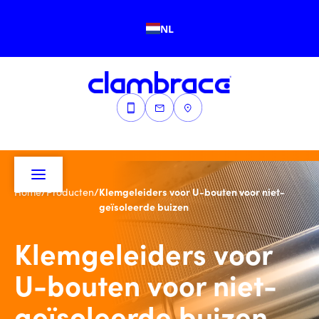
NL
/
/
Klemgeleiders voor U-bouten voor niet-
Home
Producten
geïsoleerde buizen
Klemgeleiders voor
U-bouten voor niet-
geïsoleerde buizen