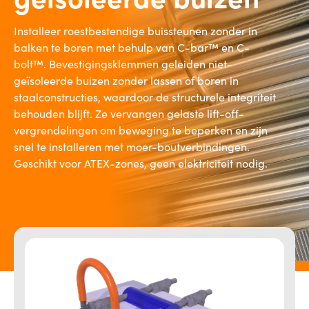
Installeer roestbestendige buissteunen zonder in
balken te boren met behulp van C-bar™ en C-
bolt™. Bevestigingsklemmen geleiden niet-
geïsoleerde buizen zonder lassen of boren in
staalconstructies, waardoor de structurele integriteit
behouden blijft. Ze vervangen gelaste lift-off-
vergrendelingen om beweging te beperken en zijn
snel te installeren met moer-boutverbindingen.
Geschikt voor ATEX-zones, geen elektriciteit nodig.