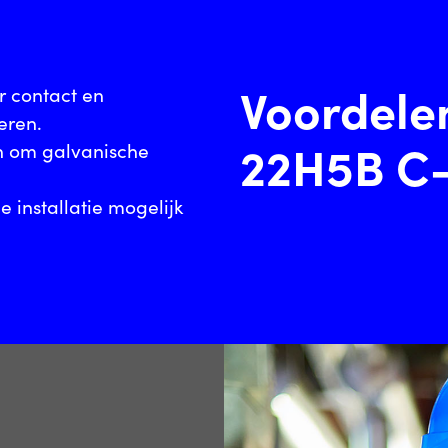
Voordele
r contact en
eren.
22H5B C-
sch om galvanische
e installatie mogelijk