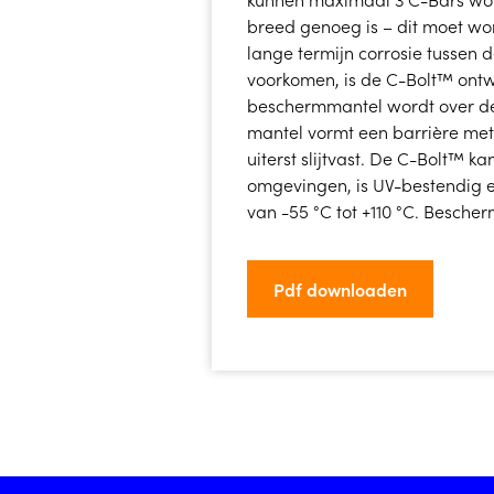
breed genoeg is – dit moet w
lange termijn corrosie tussen 
voorkomen, is de C-Bolt™ ontw
beschermmantel wordt over d
mantel vormt een barrière met 
uiterst slijtvast. De C-Bolt™ k
omgevingen, is UV-bestendig e
van -55 °C tot +110 °C. Besche
Pdf downloaden