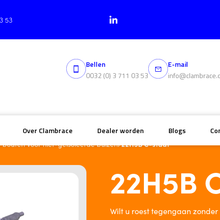
03 53
Bellen
E-mail
0032 (0) 3 711 03 53
info@clambrace.
Over Clambrace
Dealer worden
Blogs
Co
/
22H5B C-staaf
-bouten voor niet-geïsoleerde buizen
22H5B C
Wilt u roest tegengaan zonder