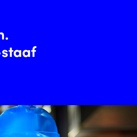
n.
staaf