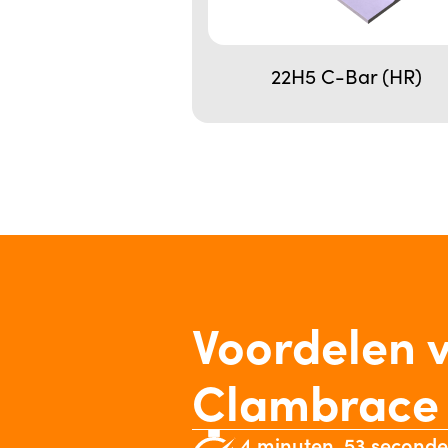
22H5 C-Bar (HR)
Voordelen 
Clambrace
4 minuten, 53 second