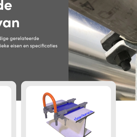
de
van
ige gerelateerde
ke eisen en specificaties