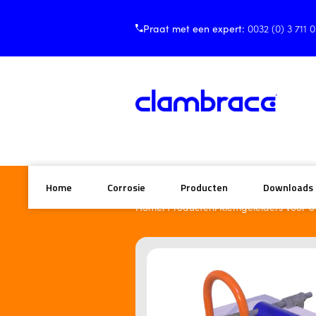
Praat met een expert:
0032 (0) 3 711 
Home
Corrosie
Producten
Downloads
/
/
Home
Producten
Klemgeleiders voor U