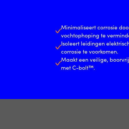
Minimaliseert corrosie doo
vochtophoping te vermind
Isoleert leidingen elektri
corrosie te voorkomen.
Maakt een veilige, boorvrij
met C-bolt™.