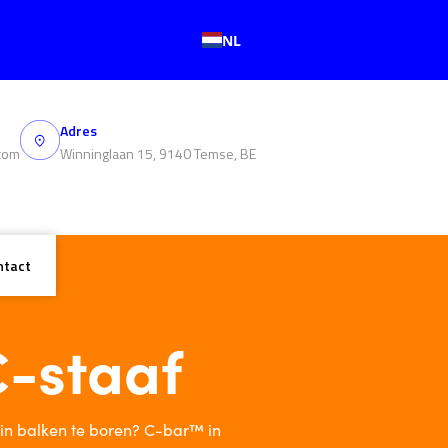
NL
Adres
com
Winninglaan 15, 9140 Temse, BE
ntact
-staaf
 in balken te boren? C-bar™ in