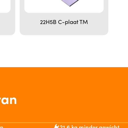
22H5B C-plaat TM
van
en
21,6 kg minder gewicht