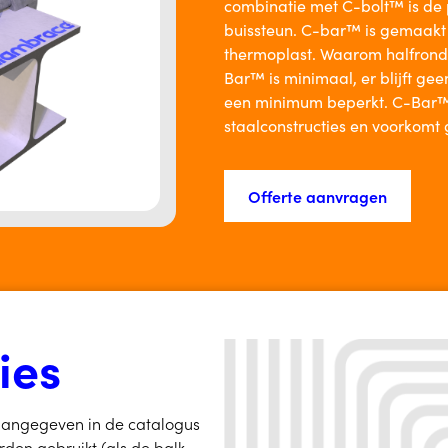
combinatie met C-bolt™ is de 
buissteun. C-bar™ is gemaakt
thermoplast. Waarom halfronde
Bar™ is minimaal, er blijft gee
een minimum beperkt. C-Bar™ i
staalconstructies en voorkomt 
Offerte aanvragen
ies
aangegeven in de catalogus
en gebruikt (als de balk