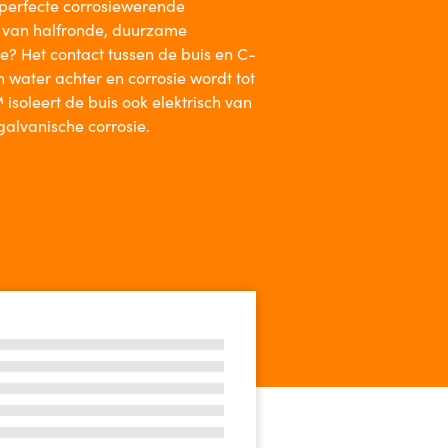
perfecte corrosiewerende
 van halfronde, duurzame
? Het contact tussen de buis en C-
n water achter en corrosie wordt tot
soleert de buis ook elektrisch van
galvanische corrosie.