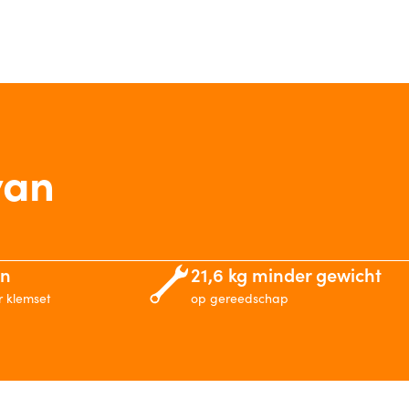
van
en
21,6 kg minder gewicht
r klemset
op gereedschap