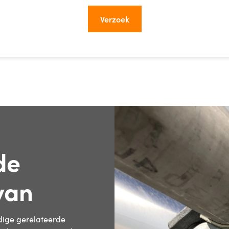
de
van
ige gerelateerde