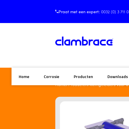
Praat met een expert:
0032 (0) 3 711 
Home
Corrosie
Producten
Downloads
/
/
Home
Producten
Klemgeleiders voor U