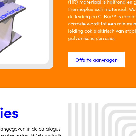
(HR) materiaal is halfrond e
thermoplastisch materiaal. Wa
de leiding en C-Bar™ is minima
corrosie wordt tot een minimu
leiding ook elektrisch van staa
galvanische corrosie.
Offerte aanvragen
ies
aangegeven in de catalogus
orden gebruikt (als de balk