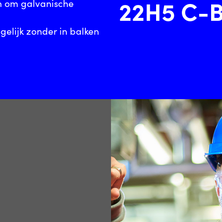
22H5 C-B
sch om galvanische
gelijk zonder in balken