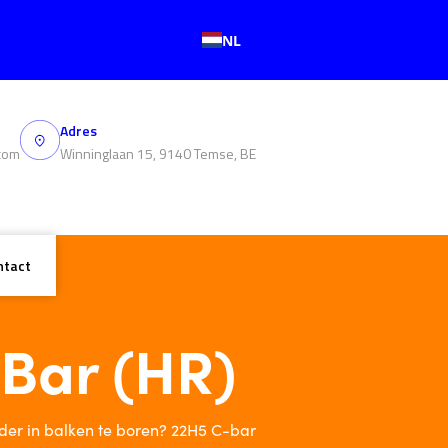
NL
Adres
com
Winninglaan 15, 9140 Temse, BE
ntact
Bar (HR)
onder in balken te boren? 22H5 C-bar