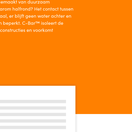
n gemaakt van duurzaam
arom halfrond? Het contact tussen
al, er blijft geen water achter en
m beperkt. C-Bar™ isoleert de
lconstructies en voorkomt