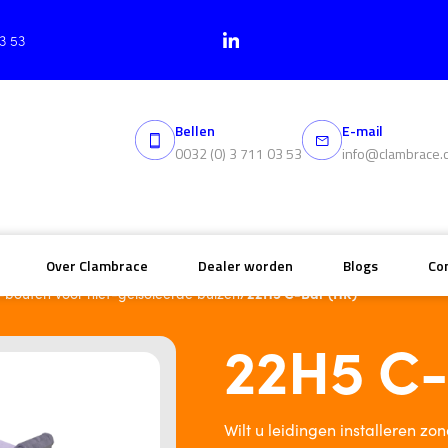
03 53
Bellen
E-mail
0032 (0) 3 711 03 53
info@clambrace.
Over Clambrace
Dealer worden
Blogs
Co
/
22H5 C-Bar (HR)
-bouten voor niet-geïsoleerde buizen
22H5 C-
Wilt u leidingen installeren z