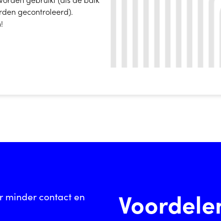
rden gecontroleerd).
!
Voordele
r minder contact en