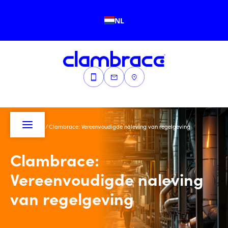
NL
Home
/
Blogs
/
Clambrace: Vereenvoudigde naleving van regelgeving
Clambrace:
Vereenvoudigde naleving
van regelgeving