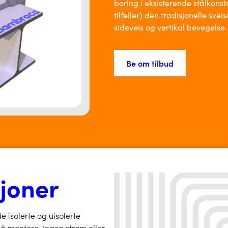
boring i eksisterende stålkonstr
tilfeller) den tradisjonelle sve
sideveis og vertikal bevegelse.
Be om tilbud
sjoner
e isolerte og uisolerte
 å montere. Ingen strøm eller