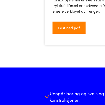
trykklufttilførsel er nødvendig
eneste verktøyet du trenger.
Last ned pdf
Unngår boring og sveising
konstruksjoner.