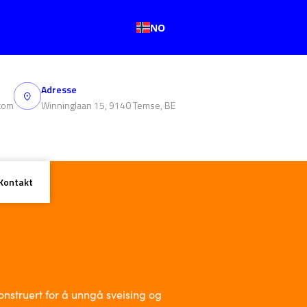
NO
Adresse
com
Winninglaan 15, 9140 Temse, BE
Kontakt
onstruert for å unngå sveising og