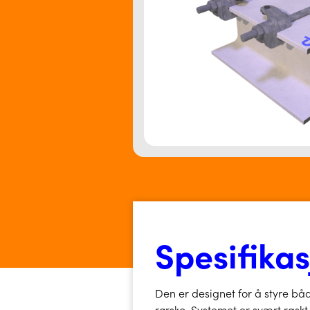
Spesifika
Den er designet for å styre båd
rørsko. Systemet er svært raskt