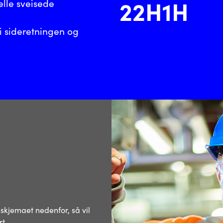
22H1H
nelle sveisede
 i sideretningen og
l
sskjemaet nedenfor, så vil
t.