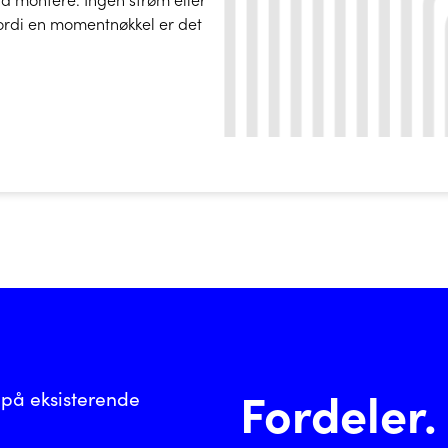
 fordi en momentnøkkel er det
Fordeler.
 på eksisterende