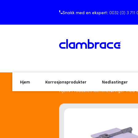
Snakk med en ekspert:
0032 (0) 3 711 
Hjem
Korrosjonsprodukter
Nedlastinger
/
/
Hjem
Produkter
Klemmeføringer med løf