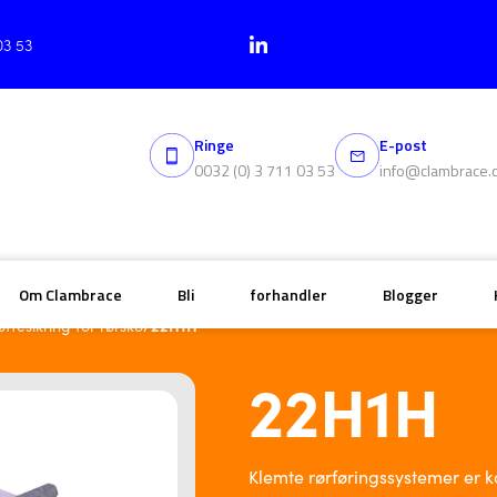
03 53
Ringe
E-post
0032 (0) 3 711 03 53
info@clambrace.
Om Clambrace
Bli
forhandler
Blogger
/
22H1H
tesikring for rørsko
22H1H
Klemte rørføringssystemer er k