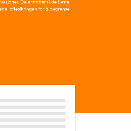
uksjoner. De erstatter (i de fleste
isede løftesikringen for å begrense