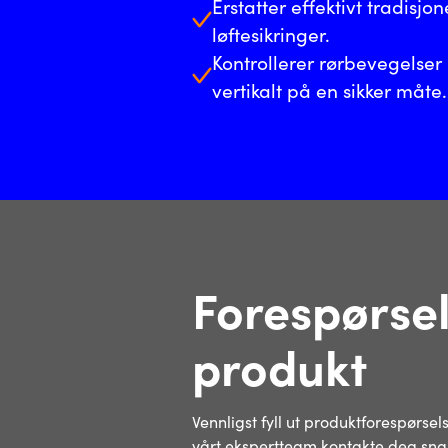
Erstatter effektivt tradisjo
løftesikringer.
Kontrollerer rørbevegelser
vertikalt på en sikker måte.
Forespørse
produkt
Vennligst fyll ut produktforespørsel
vårt ekspertteam kontakte deg snar