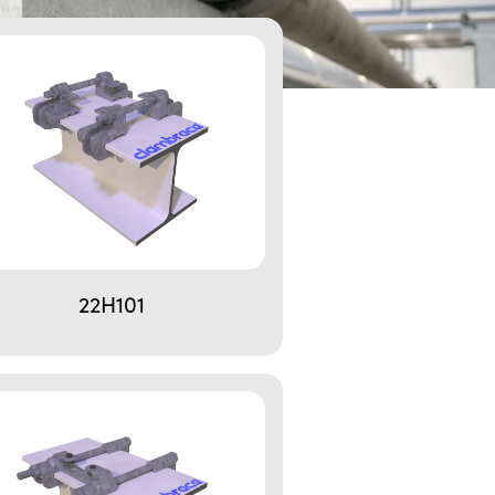
22H101