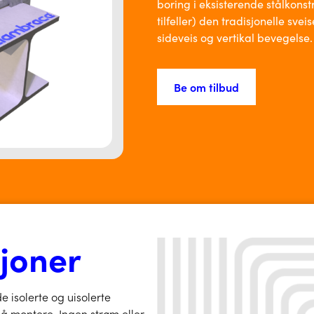
boring i eksisterende stålkonstr
tilfeller) den tradisjonelle sve
sideveis og vertikal bevegelse.
Be om tilbud
sjoner
e isolerte og uisolerte
 å montere. Ingen strøm eller