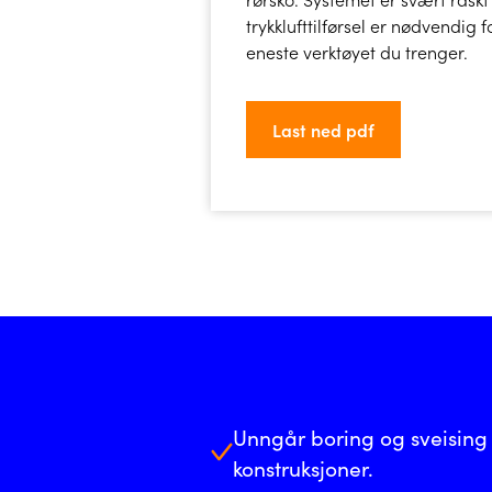
trykklufttilførsel er nødvendig
eneste verktøyet du trenger.
Last ned pdf
Unngår boring og sveising
konstruksjoner.