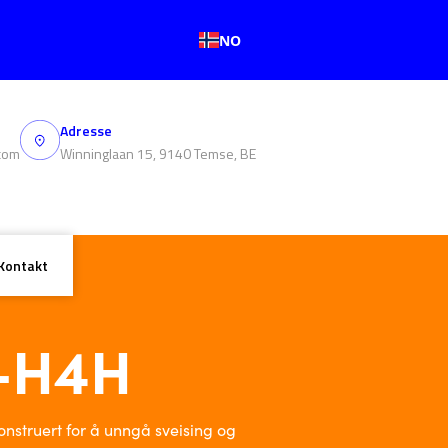
NO
Adresse
com
Winninglaan 15, 9140 Temse, BE
Kontakt
-H4H
onstruert for å unngå sveising og