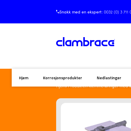
Snakk med en ekspert:
0032 (0) 3 711 
Hjem
Korrosjonsprodukter
Nedlastinger
/
/
Hjem
Produkter
Klemmeføringer med løf