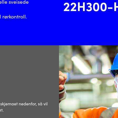
22H300-
nelle sveisede
l rørkontroll.
l
sskjemaet nedenfor, så vil
t.