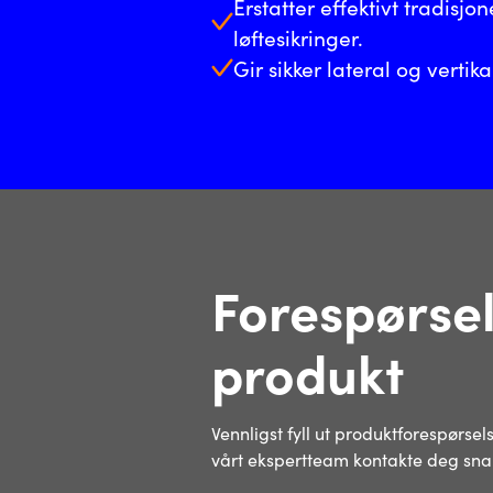
Erstatter effektivt tradisjo
løftesikringer.
Gir sikker lateral og vertika
Forespørse
produkt
Vennligst fyll ut produktforespørsel
vårt ekspertteam kontakte deg snar