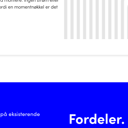
 fordi en momentnøkkel er det
Fordeler.
 på eksisterende