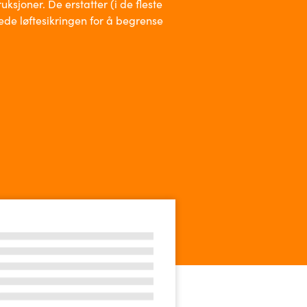
uksjoner. De erstatter (i de fleste
isede løftesikringen for å begrense