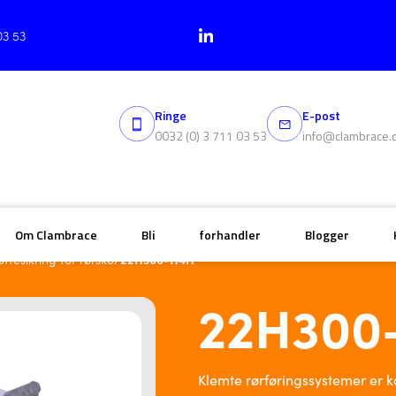
03 53
Ringe
E-post
0032 (0) 3 711 03 53
info@clambrace.
Om Clambrace
Bli
forhandler
Blogger
/
22H300-H4H
tesikring for rørsko
22H300
Klemte rørføringssystemer er k