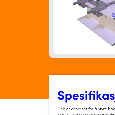
Spesifika
Den er designet for å styre båd
rørsko. Systemet er svært raskt