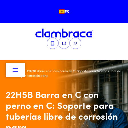
ES
22H5B Barra en C con perno en C: Soporte para tuberías libre de
Inicio
/
Blogs
/
corrosión para
22H5B Barra en C con
perno en C: Soporte para
tuberías libre de corrosión
para