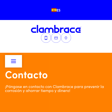
ES
Contacto
¡Póngase en contacto con Clambrace para prevenir la
corrosión y ahorrar tiempo y dinero!