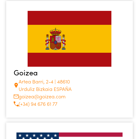
Goizea
Artea Barri, 2-4 | 48610
Urduliz Bizkaia ESPAÑA
goizea@goizea.com
(+34) 94 676 61 77