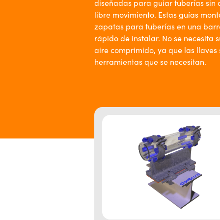
diseñadas para guiar tuberías sin a
libre movimiento. Estas guías mont
zapatas para tuberías en una barr
rápido de instalar. No se necesita 
aire comprimido, ya que las llaves 
herramientas que se necesitan.