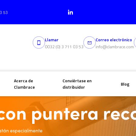
03 53
Llamar
Correo electrónico
0032 (0) 3 711 03 53
info@clambrace.com
Acerca de
Conviértase en
Blog
Clambrace
distribuidor
recortada
con puntera rec
están especialmente