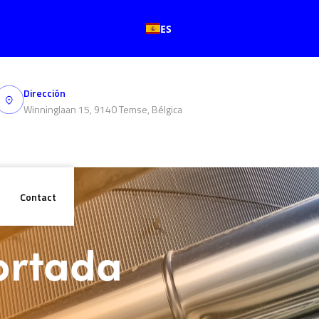
ES
Dirección
Winninglaan 15, 9140 Temse, Bélgica
Contact
ortada