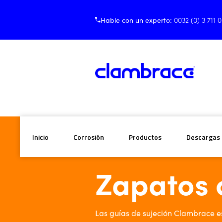
Hable con un experto:
0032 (0) 3 711 
Inicio
Corrosión
Productos
Descargas
/
/
Zapatos con puntera 
Inicio
Productos
Zapatos 
Las guías de sujeción Clambrace 