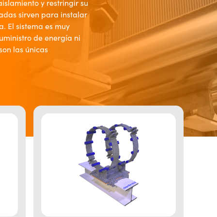
islamiento y restringir su
adas sirven para instalar
a. El sistema es muy
suministro de energía ni
son las únicas