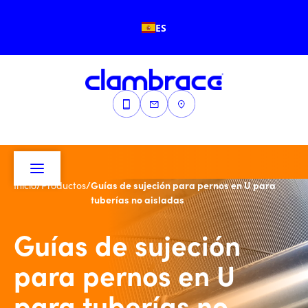
ES
/
/
Guías de sujeción para pernos en U para
Inicio
Productos
tuberías no aisladas
Guías de sujeción
para pernos en U
para tuberías no