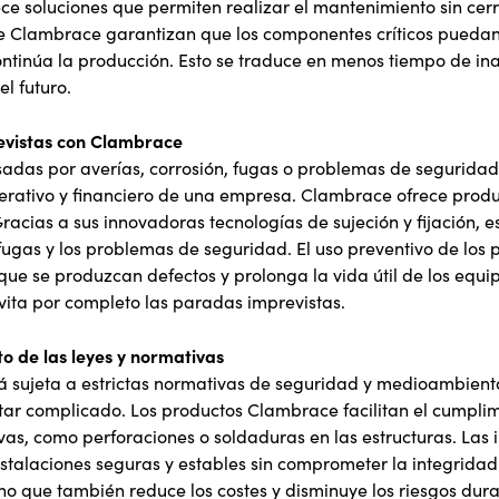
 soluciones que permiten realizar el mantenimiento sin cerra
e Clambrace garantizan que los componentes críticos pueda
ontinúa la producción. Esto se traduce en menos tiempo de in
l futuro.
evistas con Clambrace
adas por averías, corrosión, fugas o problemas de segurida
erativo y financiero de una empresa. Clambrace ofrece prod
acias a sus innovadoras tecnologías de sujeción y fijación, e
 fugas y los problemas de seguridad. El uso preventivo de lo
ue se produzcan defectos y prolonga la vida útil de los equi
evita por completo las paradas imprevistas.
o de las leyes y normativas
tá sujeta a estrictas normativas de seguridad y medioambienta
ar complicado. Los productos Clambrace facilitan el cumplimi
as, como perforaciones o soldaduras en las estructuras. Las 
alaciones seguras y estables sin comprometer la integridad d
ino que también reduce los costes y disminuye los riesgos dura