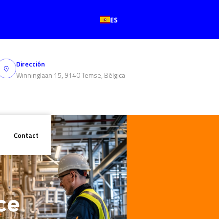
ES
Dirección
Winninglaan 15, 9140 Temse, Bélgica
Contact
s
ce