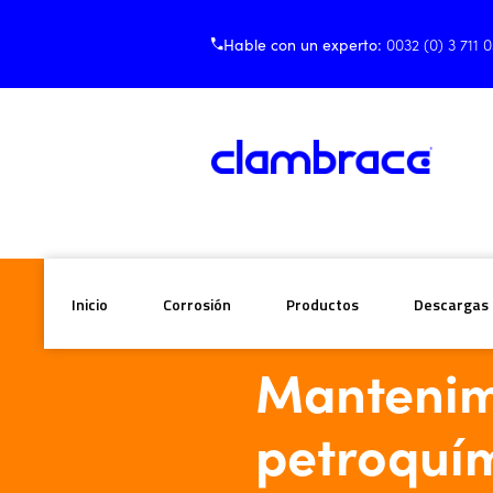
Hable con un experto:
0032 (0) 3 711 
Inicio
Corrosión
Productos
Descargas
Inicio
/
Blogs
/
Mantenimiento en 
Mantenim
petroquí