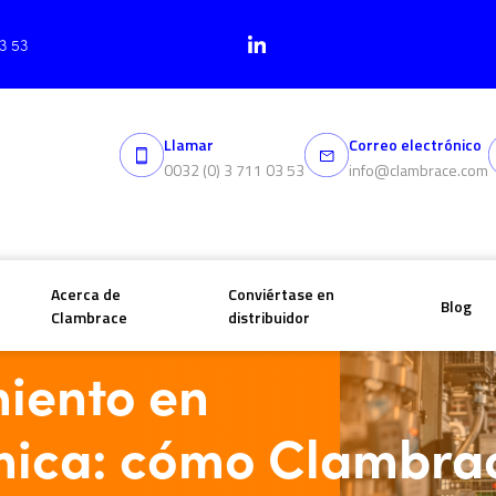
03 53
Llamar
Correo electrónico
0032 (0) 3 711 03 53
info@clambrace.com
Acerca de
Conviértase en
Blog
petroquímica: cómo Clambrace ofrece soluciones innovadora
Clambrace
distribuidor
iento en
mica: cómo Clambra