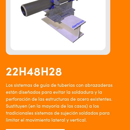
22H48H28
Los sistemas de guía de tuberías con abrazaderas
están diseñados para evitar la soldadura y la
perforación de las estructuras de acero existentes.
Sustituyen (en la mayoría de los casos) a los
tradicionales sistemas de sujeción soldados para
limitar el movimiento lateral y vertical.