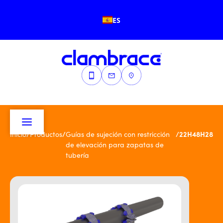
ES
/
/
/
22H48H28
Inicio
Productos
Guías de sujeción con restricción
de elevación para zapatas de
tubería