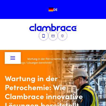
DE
Wartung in der Petrochemie: Wie Clambrace innovative
Startseite
/
Blogs
/
Lösungen bereitstellt
Wartung in der
Petrochemie: Wie
Clambrace innovative
Lösungen bereitstellt