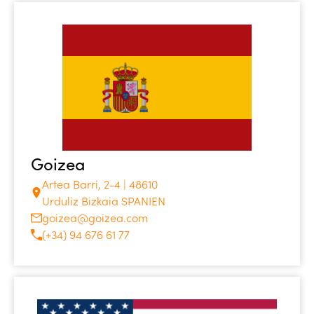
Goizea
Artea Barri, 2-4 | 48610
Urduliz Bizkaia SPANIEN
goizea@goizea.com
(+34) 94 676 61 77