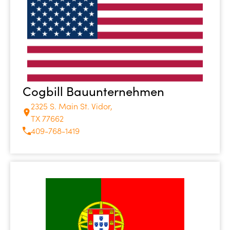
Cogbill Bauunternehmen
2325 S. Main St. Vidor,
TX 77662
409-768-1419