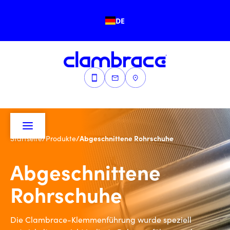
DE
/
/
Abgeschnittene Rohrschuhe
Startseite
Produkte
Abgeschnittene
Rohrschuhe
Die Clambrace-Klemmenführung wurde speziell