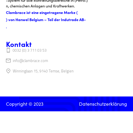
-System für alle Rohrleitungsbereiche in (Petro-)
n, chemischen Anlagen und Kraftwerken.
Clambrace ist eine eingetragene Marke (
) von Hanwel Belgium – Teil der Indutrade AB-
.
Kontakt
0032 (0) 3 711 03 53
info@clambrace.com
Winninglaan 15, 9140 Temse, Belgien
Copyright © 2023
Datenschutzerklärung