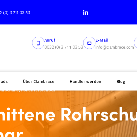
2 (0) 3 711 03 53
Anruf
E-Mail
0032 (0) 3 711 03 53
info@clambrace.com
oads
Über Clambrace
Händler werden
Blog
hrschuhe, höhenverstellbar
ittene Rohrsch
bar