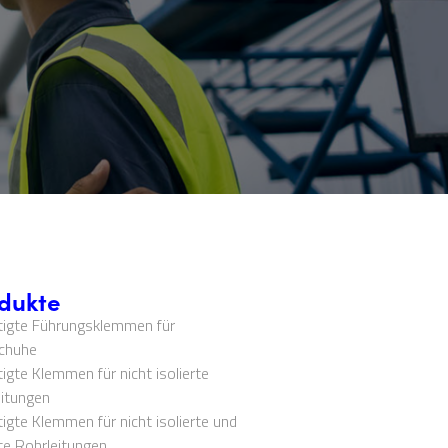
dukte
tigte Führungsklemmen für
chuhe
stigte Klemmen für nicht isolierte
itungen‍
tigte Klemmen für nicht isolierte und
rte Rohrleitungen