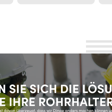
 SIE SICH DIE LÖ
LE IHRE ROHRHALTE
est davon überzeugt, dass wir Dinge anders machen können 