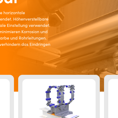
e horizontale
ndet. Höhenverstellbare
ale Einstellung verwendet.
inimieren Korrosion und
arbe und Rohrleitungen.
 verhindern das Eindringen