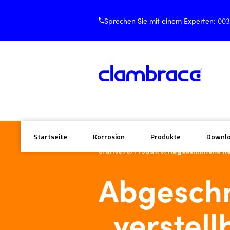
Sprechen Sie mit einem Experten:
003
Startseite
Korrosion
Produkte
Downl
/
/
Abgeschnittene Ro
Startseite
Produkte
Abgeschn
, verstell