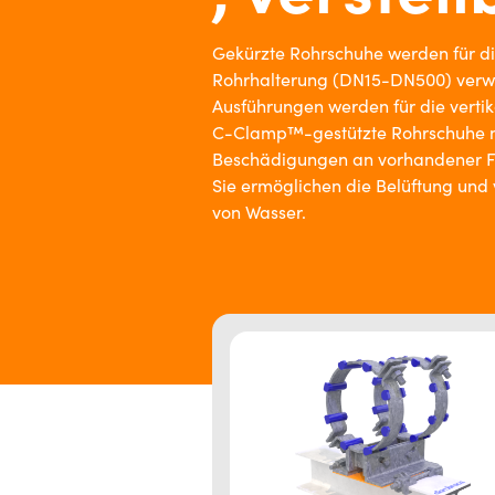
Gekürzte Rohrschuhe werden für di
Rohrhalterung (DN15-DN500) verwe
Ausführungen werden für die vertik
C-Clamp™-gestützte Rohrschuhe m
Beschädigungen an vorhandener F
Sie ermöglichen die Belüftung und
von Wasser.