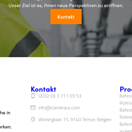
Unser Ziel ist es, Ihnen neue Perspektiven zu eröffnen.
Kontakt
Kontakt
Pro
0032 (0) 3 711 03 53
Befes
Rohrs
info@clambrace.com
‍‍Befe
he in
Rohrle
Winninglaan 15, 9140 Temse, Belgien
‍Befes
erken.
isolie