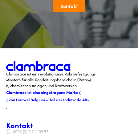
Kontakt
Clambrace ist ein revolutionäres Rohrbefestigungs
-System für alle Rohrleitungsbereiche in (Petro-)
n, chemischen Anlagen und Kraftwerken.
Clambrace ist eine eingetragene Marke (
) von Hanwel Belgium – Teil der Indutrade AB-
.
Kontakt
0032 (0) 3 711 03 53