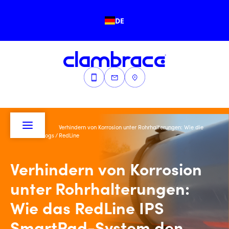
DE
Verhindern von Korrosion unter Rohrhalterungen: Wie die
Startseite
/
Blogs
/
RedLine
Verhindern von Korrosion
unter Rohrhalterungen:
Wie das RedLine IPS
SmartPad-System den