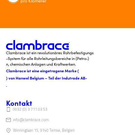
pro Kilometer
Clambrace ist ein revolutionäres Rohrbefestigungs
-System für alle Rohrleitungsbereiche in (Petro-)
n, chemischen Anlagen und Kraftwerken.
Clambrace ist eine eingetragene Marke (
) von Hanwel Belgium – Teil der Indutrade AB-
.
Kontakt
0032 (0) 3 711 03 53
info@clambrace.com
Winninglaan 15, 9140 Temse, Belgien