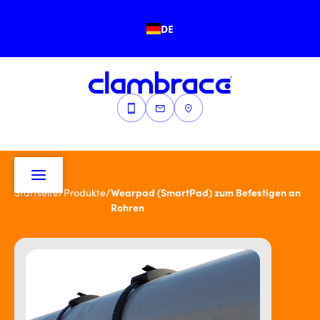
DE
/
/
Wearpad (SmartPad) zum Befestigen an
Startseite
Produkte
Rohren