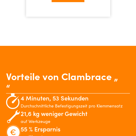
Vorteile von Clambrace „
“
4 Minuten, 53 Sekunden
Durchschnittliche Befestigungszeit pro Klemmensatz
21,6 kg weniger Gewicht
auf Werkzeuge
55 % Ersparnis