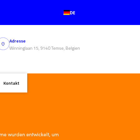
DE
Adresse
Winninglaan 15, 9140 Temse, Belgien
Kontakt
me wurden entwickelt, um