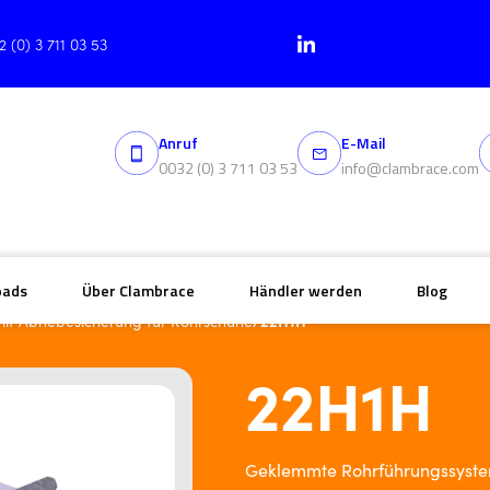
2 (0) 3 711 03 53
Anruf
E-Mail
0032 (0) 3 711 03 53
info@clambrace.com
oads
Über Clambrace
Händler werden
Blog
/
22H1H
it Abhebesicherung für Rohrschuhe
22H1H
Geklemmte Rohrführungssyste