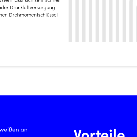
 oder Druckluftversorgung
 einen Drehmomentschlüssel
Vorteile.
hweißen an