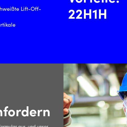
22H1H
weißte Lift-Off-
rtikale
nfordern
 Formular aus, und unser