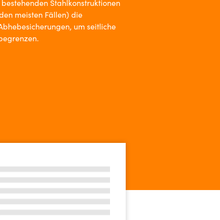
 bestehenden Stahlkonstruktionen
 den meisten Fällen) die
bhebesicherungen, um seitliche
 begrenzen.