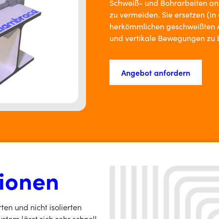
Schweiß- und Bohrarbeiten an
zu vermeiden. Sie ersetzen (in
herkömmlichen geschweißten A
und vertikale Bewegungen zu
Angebot anfordern
tionen
rten und nicht isolierten
tem lässt sich sehr schnell